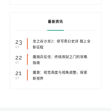
最新资讯
23
龙之谷沙龙2：续写奇幻史诗 踏上全
新征程
07
22
魔骑兵征伐：终结炼狱之门的攻略
指南
07
21
魔兽：视觉高度与视角调整，探索
新视界
07