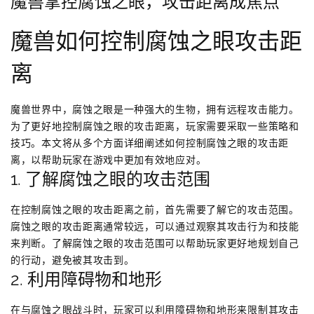
魔兽掌控腐蚀之眼，攻击距离成焦点
魔兽如何控制腐蚀之眼攻击距
离
魔兽世界中，腐蚀之眼是一种强大的生物，拥有远程攻击能力。
为了更好地控制腐蚀之眼的攻击距离，玩家需要采取一些策略和
技巧。本文将从多个方面详细阐述如何控制腐蚀之眼的攻击距
离，以帮助玩家在游戏中更加有效地应对。
1. 了解腐蚀之眼的攻击范围
在控制腐蚀之眼的攻击距离之前，首先需要了解它的攻击范围。
腐蚀之眼的攻击距离通常较远，可以通过观察其攻击行为和技能
来判断。了解腐蚀之眼的攻击范围可以帮助玩家更好地规划自己
的行动，避免被其攻击到。
2. 利用障碍物和地形
在与腐蚀之眼战斗时，玩家可以利用障碍物和地形来限制其攻击