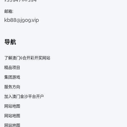
邮箱
kb88@j909.vip
导航
了解澳门6合开彩开奖网站
精品项目
集团游戏
服务方向
加入澳门金沙平台开户
网站地图
网站地图
网站地图