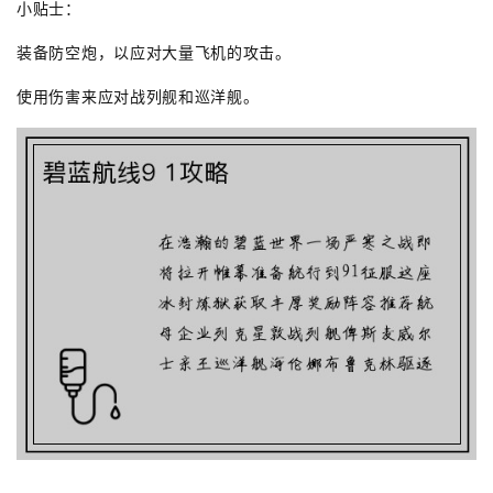
小贴士：
装备防空炮，以应对大量飞机的攻击。
使用伤害来应对战列舰和巡洋舰。