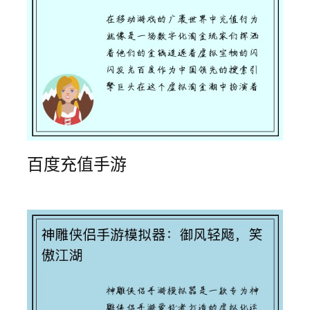
百度充值手游