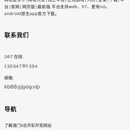
台|官网|网页版|最新版,平台支持web、h7、更有ios、
android原生app官方下载。
联系我们
24\7 在线
13594780394
邮箱
kb88@j909.vip
导航
了解澳门6合开彩开奖网站