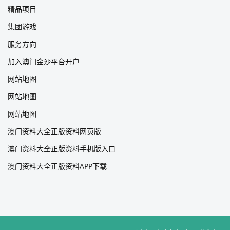
精品项目
集团游戏
服务方向
加入澳门金沙平台开户
网站地图
网站地图
网站地图
澳门资料大全正版资料网页版
澳门资料大全正版资料手机版入口
澳门资料大全正版资料APP下载