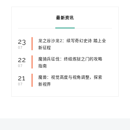
最新资讯
23
龙之谷沙龙2：续写奇幻史诗 踏上全
新征程
07
22
魔骑兵征伐：终结炼狱之门的攻略
指南
07
21
魔兽：视觉高度与视角调整，探索
新视界
07