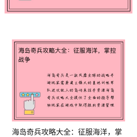
海岛奇兵攻略大全：征服海洋，掌