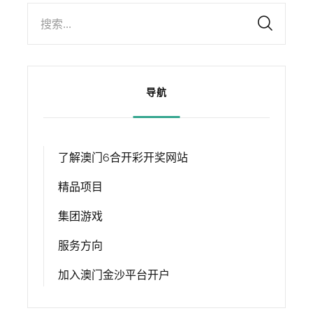
搜索...
导航
了解澳门6合开彩开奖网站
精品项目
集团游戏
服务方向
加入澳门金沙平台开户