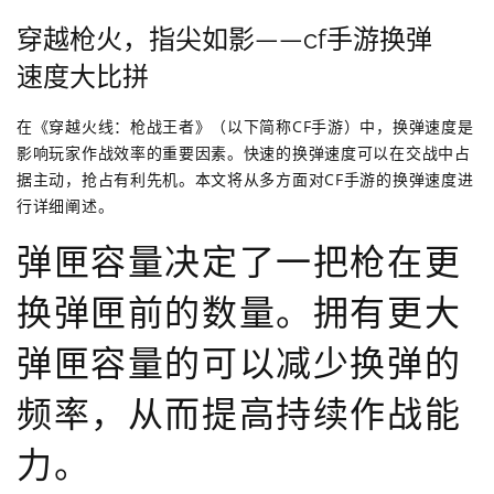
穿越枪火，指尖如影——cf手游换弹
速度大比拼
在《穿越火线：枪战王者》（以下简称CF手游）中，换弹速度是
影响玩家作战效率的重要因素。快速的换弹速度可以在交战中占
据主动，抢占有利先机。本文将从多方面对CF手游的换弹速度进
行详细阐述。
弹匣容量决定了一把枪在更
换弹匣前的数量。拥有更大
弹匣容量的可以减少换弹的
频率，从而提高持续作战能
力。