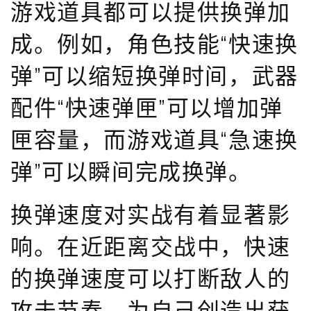
游戏道具都可以提供换弹加
成。例如，角色技能“快速换
弹”可以缩短换弹时间，武器
配件“快速弹匣”可以增加弹
匣容量，而游戏道具“急速换
弹”可以瞬间完成换弹。
换弹速度对实战有着显著影
响。在近距离交战中，快速
的换弹速度可以打断敌人的
攻击节奏，为自己创造出获