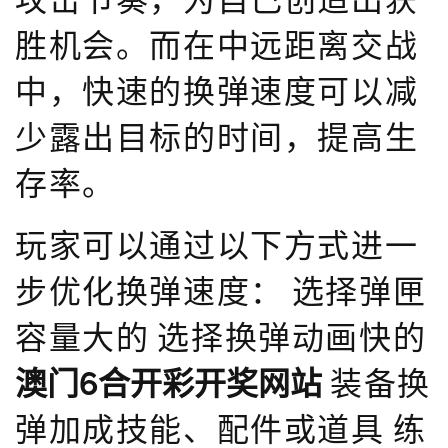
胜机会。而在中远距离交战
中，快速的换弹速度可以减
少露出目标的时间，提高生
存率。
玩家可以通过以下方式进一
步优化换弹速度：
选择弹匣
容量大的
选择换弹动画快的
澳门6合开彩开奖网站
装备换
弹加成技能、配件或道具
练